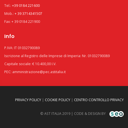
Tel.:
+39 0184 221600
Mob.:
+ 39 3714341507
Fax: + 39 0184 221900
Info
P.IVA: IT 01032790089
Iscrizione al Registro delle Imprese di Imperia: Nr. 01032790089
Capitale sociale: € 10.400,00 I.V.
PEC: amministrazione@pec.astitalia.it
PRIVACY POLICY
|
COOKIE POLICY
|
CENTRO CONTROLLO PRIVACY
© AST ITALIA 2019 | CODE & DESIGN BY