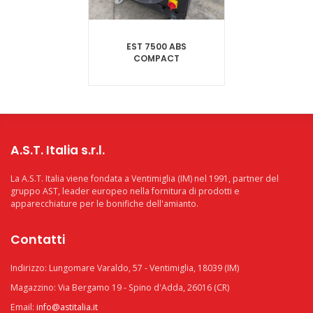
EST 7500 ABS
COMPACT
A.S.T. Italia s.r.l.
La A.S.T. Italia viene fondata a Ventimiglia (IM) nel 1991, partner del
gruppo AST, leader europeo nella fornitura di prodotti e
apparecchiature per le bonifiche dell'amianto.
Contatti
Indirizzo: Lungomare Varaldo, 57 - Ventimiglia, 18039 (IM)
Magazzino: Via Bergamo 19 - Spino d'Adda, 26016 (CR)
Email:
info@astitalia.it