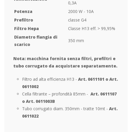
0,3A
Potenza
2000 W - 10A
Prefiltro
classe G4
Filtro Hepa
Classe H13 eff. > 99,95%
Diametro flangia di
350 mm
scarico
Nota: macchina fornita senza filtri, prefiltri e
tubo corrugato da acquistare separatamente.
Filtro ad alta efficienza H13 -
Art. 0611101
o
Art.
0611002
Cella filtrante – profondità 85mm -
Art. 0611107
o Art. 0611003B
Tubo corrugato diam. 350mm - tratte 10mt -
Art.
0611022