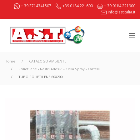
+ 39 3714341507
+39 0184 221600
+ 39 0184 221900
info@astitalia.it
Home
CATALOGO AMBIENTE
Polietilene - Nastri Adesivi - Colla Spray - Cartelli
TUBO POLIETILENE 60X200