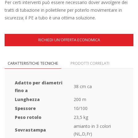
Per certi interventi può essere necessario dover avvolgere dei
tratti di tubazione in polietilene per poterlo movimentare in
sicurezza; il PE a tubo è una ottima soluzione.
RICHIEDI UN'OFFERTA ECONOMICA
CARATTERISTICHE TECNICHE
PRODOTTI CORRELATI
Adatto per diametri
38 cm ca
fino a
Lunghezza
200 m
Spessore
10/100
Peso rotolo
23,5 kg
amianto in 3 colori
Sovrastampa
(NL,D,Fr)