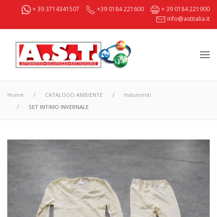
+ 39 3714341507
+39 0184 221600
+ 39 0184 221900
info@astitalia.it
Home
CATALOGO AMBIENTE
Indumenti
SET INTIMO INVERNALE