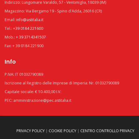
Indirizzo: Lungomare Varaldo, 57 - Ventimiglia, 18039 (IM)
Magazzino: Via Bergamo 19 - Spino d'Adda, 26016 (CR)
Email:
info@astitalia.it
Tel.:
+39 0184 221600
Mob.:
+ 39 3714341507
Fax: + 39 0184 221900
Info
P.IVA: IT 01032790089
Iscrizione al Registro delle Imprese di Imperia: Nr. 01032790089
Capitale sociale: € 10.400,00 I.V.
PEC: amministrazione@pec.astitalia.it
PRIVACY POLICY
|
COOKIE POLICY
|
CENTRO CONTROLLO PRIVACY